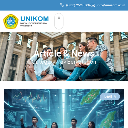
(022) 2506634
info@unikom.ac.id
Article & News
Category: Tak Berkategori
BERITA