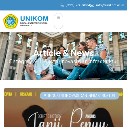
(022) 2506634
info@unikom.ac.id
Article & News
Category: 9-Industri, Inovasi dan Infrastruktur
9-INDUSTRI, INOVASI DAN INFRASTRUKTUR