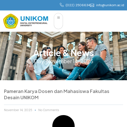
(022) 2506634
info@unikom.ac.id
Article & News
Day: November 14, 2025
Pameran Karya Dosen dan Mahasiswa Fakultas
Desain UNIKOM
November 14, 2025
No Comments