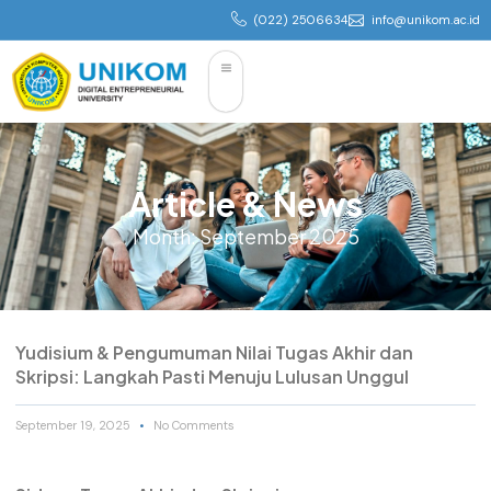
(022) 2506634
info@unikom.ac.id
Article & News
Month: September 2025
Yudisium & Pengumuman Nilai Tugas Akhir dan
Skripsi: Langkah Pasti Menuju Lulusan Unggul
September 19, 2025
No Comments